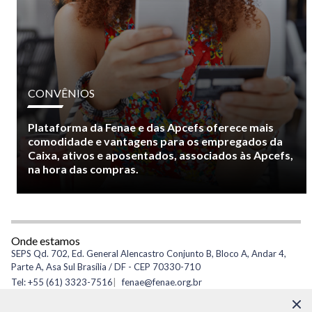
CONVÊNIOS
Plataforma da Fenae e das Apcefs oferece mais
comodidade e vantagens para os empregados da
Caixa, ativos e aposentados, associados às Apcefs,
na hora das compras.
Onde estamos
SEPS Qd. 702, Ed. General Alencastro Conjunto B, Bloco A, Andar 4,
Parte A, Asa Sul Brasília / DF - CEP 70330-710
Tel: +55 (61) 3323-7516
fenae@fenae.org.br
CNPJ: 34.267.237/0001-55