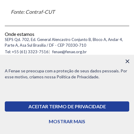
Fonte: Contraf-CUT
Onde estamos
SEPS Qd. 702, Ed. General Alencastro Conjunto B, Bloco A, Andar 4,
Parte A, Asa Sul Brasília / DF - CEP 70330-710
Tel: +55 (61) 3323-7516
fenae@fenae.org.br
CNPJ: 34.267.237/0001-55
A Fenae se preocupa com a proteção de seus dados pessoais. Por
esse motivo, criamos nossa Política de Privacidade.
© Copyright 2021 - Todos os direitos reservados à Fenae
(61) 3323 7516
FALE COM A FENAE
ACEITAR TERMO DE PRIVACIDADE
Política de privacidade
MOSTRAR MAIS