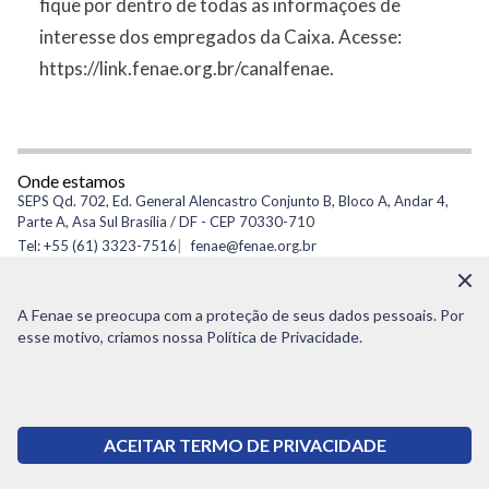
fique por dentro de todas as informações de
interesse dos empregados da Caixa. Acesse:
https://link.fenae.org.br/canalfenae
.
Onde estamos
SEPS Qd. 702, Ed. General Alencastro Conjunto B, Bloco A, Andar 4,
Parte A, Asa Sul Brasília / DF - CEP 70330-710
Tel: +55 (61) 3323-7516
fenae@fenae.org.br
CNPJ: 34.267.237/0001-55
A Fenae se preocupa com a proteção de seus dados pessoais. Por
esse motivo, criamos nossa Política de Privacidade.
© Copyright 2021 - Todos os direitos reservados à Fenae
(61) 3323 7516
FALE COM A FENAE
ACEITAR TERMO DE PRIVACIDADE