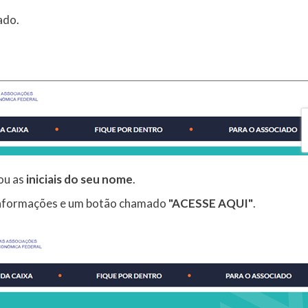
ado.
ou as
iniciais do seu nome
.
nformações e um botão chamado
"ACESSE AQUI"
.