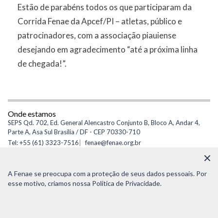
Estão de parabéns todos os que participaram da
Corrida Fenae da Apcef/PI – atletas, público e
patrocinadores, com a associação piauiense
desejando em agradecimento “até a próxima linha
de chegada!”.
Onde estamos
SEPS Qd. 702, Ed. General Alencastro Conjunto B, Bloco A, Andar 4,
Parte A, Asa Sul Brasília / DF - CEP 70330-710
Tel: +55 (61) 3323-7516
fenae@fenae.org.br
CNPJ: 34.267.237/0001-55
A Fenae se preocupa com a proteção de seus dados pessoais. Por
esse motivo, criamos nossa Política de Privacidade.
© Copyright 2021 - Todos os direitos reservados à Fenae
(61) 3323 7516